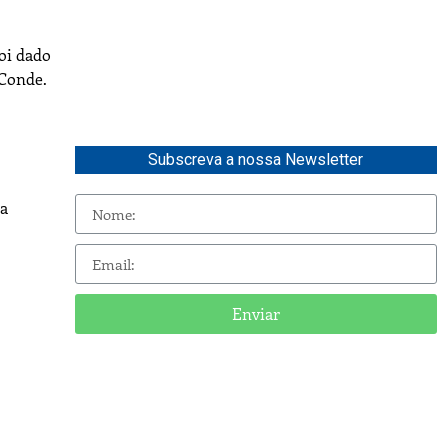
foi dado
 Conde.
Subscreva a nossa Newsletter
da
Enviar