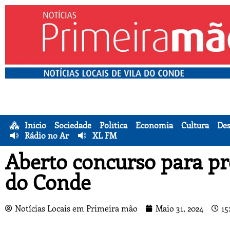
Início
Sociedade
Política
Economia
Cultura
Des
Rádio no Ar
XL FM
Aberto concurso para pr
do Conde
Notícias Locais em Primeira mão
Maio 31, 2024
15