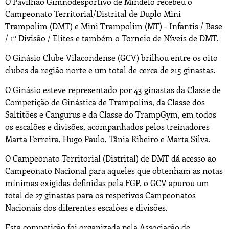
O Pavilhão Gimnodesportivo de Mindelo recebeu o
Campeonato Territorial/Distrital de Duplo Mini
Trampolim (DMT) e Mini Trampolim (MT) – Infantis / Base
/ 1ª Divisão / Elites e também o Torneio de Níveis de DMT.
O Ginásio Clube Vilacondense (GCV) brilhou entre os oito
clubes da região norte e um total de cerca de 215 ginastas.
O Ginásio esteve representado por 43 ginastas da Classe de
Competição de Ginástica de Trampolins, da Classe dos
Saltitões e Cangurus e da Classe do TrampGym, em todos
os escalões e divisões, acompanhados pelos treinadores
Marta Ferreira, Hugo Paulo, Tânia Ribeiro e Marta Silva.
O Campeonato Territorial (Distrital) de DMT dá acesso ao
Campeonato Nacional para aqueles que obtenham as notas
mínimas exigidas definidas pela FGP, o GCV apurou um
total de 27 ginastas para os respetivos Campeonatos
Nacionais dos diferentes escalões e divisões.
Esta competição foi organizada pela Associação de