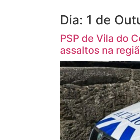
Dia:
1 de Out
PSP de Vila do 
assaltos na regi