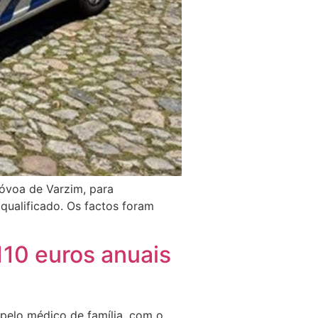
óvoa de Varzim, para
 qualificado. Os factos foram
110 euros anuais
pelo médico de família, com o